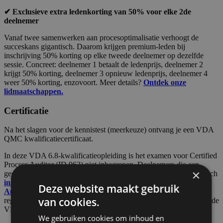
✔ Exclusieve extra ledenkorting van 50% voor elke 2de
deelnemer
Vanaf twee samenwerken aan procesoptimalisatie verhoogt de
succeskans gigantisch. Daarom krijgen premium-leden bij
inschrijving 50% korting op elke tweede deelnemer op dezelfde
sessie. Concreet: deelnemer 1 betaalt de ledenprijs, deelnemer 2
krijgt 50% korting, deelnemer 3 opnieuw ledenprijs, deelnemer 4
weer 50% korting, enzovoort. Meer details?
Ontdek onze
lidmaatschappen.
Certificatie
Na het slagen voor de kennistest (meerkeuze) ontvang je een VDA
QMC kwalificatiecertificaat.
In deze VDA 6.8-kwalificatieopleiding is het examen voor Certified
Process Auditor (ID 962) niet inbegrepen. Deelnemers die een
×
gecertificeerde VDA 6.8- procesauditor willen worden, kunnen zich
inschrijven voor het examen tot gecertificeerd procesauditor
Deze website maakt gebruik
Auditor (VDA QMC ID 962)
, om een certificaat met een
van cookies.
registratienummer te ontvangen en de bijbehorende vermelding in de
VDA QMC-database. Het certificaat is drie jaar geldig.
We gebruiken cookies om inhoud en