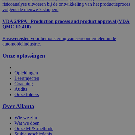
risicoanalyse uitvoeren bij de ontwikkeling van het productieproces
volgens de nieuwe 7 stappen.
VDA 2/PPA - Production process and product approval (VDA
QMC ID 410)
Basisvereisten voor bemonstering van serieonderdelen in de
automobielindustrie.
Onze oplossingen
Opleidingen
Leertrajecten
Coaching
Audits
Onze folders
Over Allanta
Wie we zijn
Wat we doen
Onze MPS-methode
Stukje geschiedenis