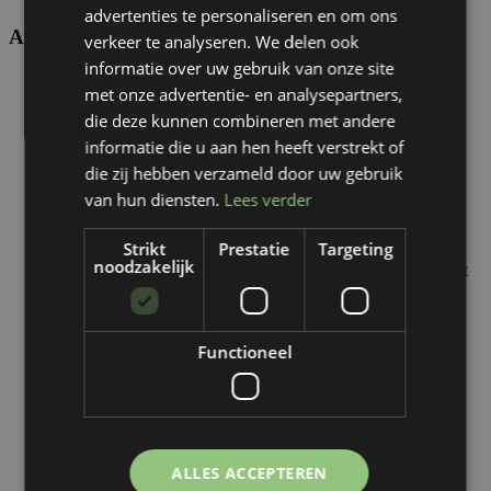
advertenties te personaliseren en om ons
Aanvullende opleidingen
verkeer te analyseren. We delen ook
informatie over uw gebruik van onze site
met onze advertentie- en analysepartners,
die deze kunnen combineren met andere
informatie die u aan hen heeft verstrekt of
die zij hebben verzameld door uw gebruik
Hoe krijg ik mijn processen onder controle?
van hun diensten.
Lees verder
Drie workshops in kwaliteitstechnieken voor auditoren en
procesverantwoordelijken.
Strikt
Prestatie
Targeting
Supplier Quality Management
noodzakelijk
Eendaagse opleiding voor een duurzame samenwerking met
leveranciers.
Business Continuity Plan
Eendaagse opleiding waarin je de risico's binnen jouw
onderneming opspoort en de bedrijfscontinuïteit verzekert.
Functioneel
Partner Relationship Management
Eendaagse workshop in een langdurige klanten- en
leverancierstevredenheid.
leveranciers vrijgave
In deze tweedaagse opleiding leer je productieproces
vrijgeven aan de hand van PPAP of PPA.
ALLES ACCEPTEREN