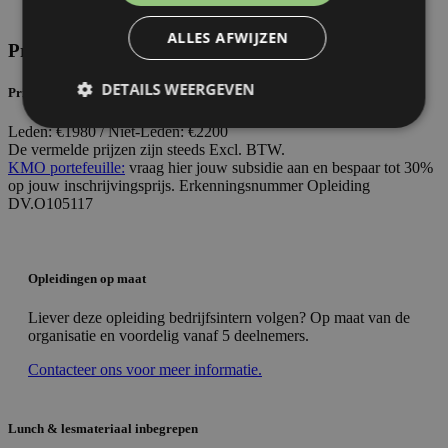
ALLES AFWIJZEN
Praktische informatie
DETAILS WEERGEVEN
Prijs
Leden: €1980 / Niet-Leden: €2200
De vermelde prijzen zijn steeds Excl. BTW.
KMO portefeuille:
vraag hier jouw subsidie aan en bespaar tot 30%
Strikt noodzakelijk
Prestatie
Targeting
op jouw inschrijvingsprijs. Erkenningsnummer Opleiding
Functioneel
DV.O105117
Strikt noodzakelijke cookies maken de
kernfunctionaliteiten van de website mogelijk, zoals
gebruikersaanmelding en accountbeheer. De
Opleidingen op maat
website kan niet goed worden gebruikt zonder de
strikt noodzakelijke cookies.
Liever deze opleiding bedrijfsintern volgen? Op maat van de
Aanbieder
/
organisatie en voordelig vanaf 5 deelnemers.
Naam
Vervaldatum
O
Domein
Contacteer ons voor meer informatie.
XSRF-TOKEN
allanta.be
2 uur
De
g
si
he
v
Lunch & lesmateriaal inbegrepen
Cr