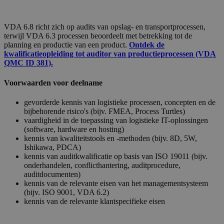
VDA 6.8 richt zich op audits van opslag- en transportprocessen,
terwijl VDA 6.3 processen beoordeelt met betrekking tot de
planning en productie van een product.
Ontdek de
kwalificatieopleiding tot auditor van productieprocessen (VDA
QMC ID 381).
Voorwaarden voor deelname
gevorderde kennis van logistieke processen, concepten en de
bijbehorende risico's (bijv. FMEA, Process Turtles)
vaardigheid in de toepassing van logistieke IT-oplossingen
(software, hardware en hosting)
kennis van kwaliteitstools en -methoden (bijv. 8D, 5W,
Ishikawa, PDCA)
kennis van auditkwalificatie op basis van ISO 19011 (bijv.
onderhandelen, conflicthantering, auditprocedure,
auditdocumenten)
kennis van de relevante eisen van het managementsysteem
(bijv. ISO 9001, VDA 6.2)
kennis van de relevante klantspecifieke eisen