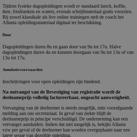
Re
Tijdens fysieke dagopleidingen wordt er standaard lunch, koffie,
aa
thee, frisdranken en waters, evenals schrijfmateriaal gratis voorzien.
CookieScriptConsent
1 maand
De
CookieScript
Bij zowel klassikale als live online trainingen stelt de coach het
wo
allanta.be
Allanta opleidingsmateriaal digitaal ter beschikking.
do
Sc
o
Duur
c
va
o
Dagopleidingen duren 8u en gaan door van 9u tot 17u. Halve
co
dagopleidingen duren 4u en kunnen doorgaan van 9u tot 13u of van
va
13u tot 17u.
Sc
Google Privacy Policy
no
co
Annulatievoorwaarden
VISITOR_PRIVACY_METADATA
6 maanden
De
YouTube
wo
.youtube.com
Inschrijvingen voor open opleidingen zijn bindend.
o
t
Na ontvangst van de Bevestiging van registratie wordt de
de
deelnameprijs volledig factureerbaar, ongeacht aanwezigheid.
pr
v
in
Vervanging van de deelnemer is steeds mogelijk, mits voorafgaande
si
melding aan ons secretariaat. In geval van ziekte blijft de
He
deelnameprijs in principe verschuldigd. De onderneming kan een
ge
t
vervanger aanduiden. Indien dat niet mogelijk is, bekijkt Allanta
de
vzw per geval of de deelnemer kan worden overgeplaatst naar een
be
latere sessie van dezelfde opleiding.
ve