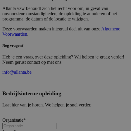
pr
in
Allanta vzw behoudt zich het recht voor om, in geval van
z
onvoorziene omstandigheden, de opleiding te annuleren of het
v
programma, de datum of de locatie te wijzigen.
w
ge
t
Deze voorwaarden maken integraal deel uit van onze
Algemene
se
Voorwaarden
.
__Secure-ROLLOUT_TOKEN
.youtube.com
6 maanden
Nog vragen?
_abck
1 jaar
De
Akamai
wo
Technologies
Heb je een vraag over deze opleiding? Wij helpen je graag verder!
om
.list-
an
manage.com
Neem gerust contact op met ons.
be
g
info@allanta.be
ve
w
ge
IT
ee
Bedrijfsinterne opleiding
ge
allanta_session
allanta.be
2 uur
Laat hier van je horen. We helpen je snel verder.
Organisatie
*
Aanbieder
/