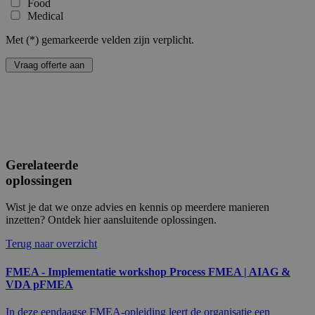
Food
informati
gebruikt om
hoe de e
Medical
bezoekers-, sessie
de websit
en
en over 
Met (
*
) gemarkeerde velden zijn verplicht.
campagnegegeve
advertent
te berekenen voo
eindgebru
de
gezien vo
analyserapporten
genoemd
van de site.
bezocht.
_gcl_au
3 maanden
Deze coo
Google LLC
ingesteld
.allanta.be
Doublecli
informati
hoe de e
de websit
Gerelateerde
en over 
advertent
oplossingen
eindgebru
gezien vo
genoemd
Wist je dat we onze advies en kennis op meerdere manieren
bezocht.
inzetten? Ontdek hier aansluitende oplossingen.
_fbp
3 maanden
Gebruikt
Meta Platform
Faceboo
Terug naar overzicht
Inc.
reeks
.allanta.be
adverten
FMEA - Implementatie workshop Process FMEA | AIAG &
te levere
realtime
VDA pFMEA
externe a
In deze eendaagse FMEA-opleiding leert de organisatie een