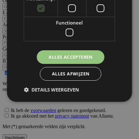
Organisatie
*
E-mail
*
Functioneel
Adres
*
Postcode
*
Gemeente
*
ALLES ACCEPTEREN
BTWnr.
*
Facturatieadres is hetzelfde als het bedrijfsadres
ALLES AFWIJZEN
Wij sturen jouw gegevens door naar het bovenstaande e-mailadres
om te vervolledigen.
DETAILS WEERGEVEN
Ik heb de
voorwaarden
gelezen en goedgekeurd.
Strikt noodzakelijk
Prestatie
Targeting
Ik ga akkoord met het
privacy statement
van Allanta.
Functioneel
Met (
*
) gemarkeerde velden zijn verplicht.
Strikt noodzakelijke cookies maken de