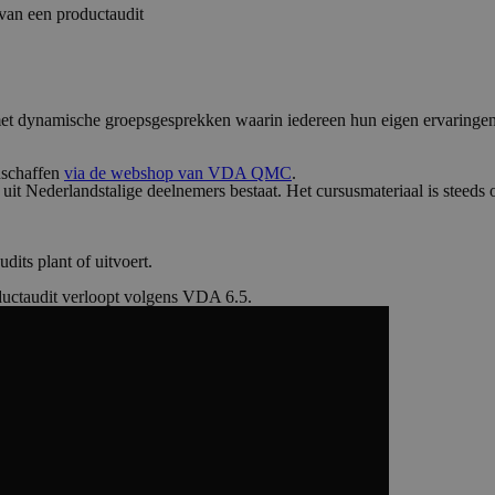
van een productaudit
 met dynamische groepsgesprekken waarin iedereen hun eigen ervaringen
nschaffen
via de webshop van VDA QMC
.
 uit Nederlandstalige deelnemers bestaat. Het cursusmateriaal is steeds 
its plant of uitvoert.
oductaudit verloopt volgens VDA 6.5.