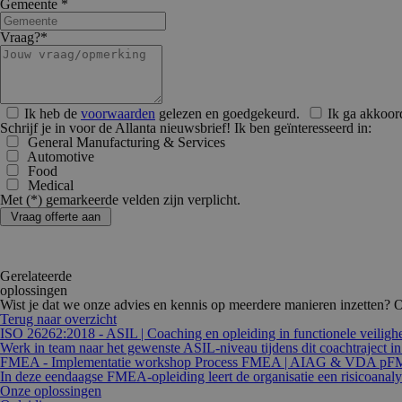
Gemeente
*
VISITOR_PRIVACY_
Vraag?
*
Ik heb de
voorwaarden
gelezen en goedgekeurd.
Ik ga akkoor
__Secure-ROLLOU
Schrijf je in voor de Allanta nieuwsbrief! Ik ben geïnteresseerd in:
General Manufacturing & Services
_abck
Automotive
Food
Medical
Met (
*
) gemarkeerde velden zijn verplicht.
allanta_session
Gerelateerde
Naam
Aanbieder
Naam
oplossingen
Naam
bm_sz
The Rocke
Wist je dat we onze advies en kennis op meerdere manieren inzetten? O
_ga_4N2XJPVG9P
Group LL
Terug naar overzicht
.list-man
YSC
ISO 26262:2018 - ASIL | Coaching en opleiding in functionele veilig
Werk in team naar het gewenste ASIL-niveau tijdens dit coachtraject i
_ga
FMEA - Implementatie workshop Process FMEA | AIAG & VDA p
VISITOR_INFO1_LIV
In deze eendaagse FMEA-opleiding leert de organisatie een risicoanaly
Onze oplossingen