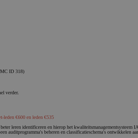
 QMC ID 318)
el verder.
et-leden €600 en leden €535
beter leren identificeren en hierop het kwaliteitsmanagementsysteem I
 een auditprogramma's beheren en classificatieschema's ontwikkelen a