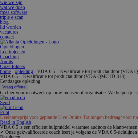
wie we zijn
wat we doen
fmea software
triple e-scan
blog
lid worden
vacatures
contact
Opleidingen
Leertrajecten
Coaching
Audits
Onze folders
home
-
opleiding
- VDA 6.5 – Kwalificatie tot productauditor (VDA
VDA 6.5 – Kwalificatie tot productauditor (VDA QMC ID 318)
Eendaagse opleiding
Vraag offerte
Ga hier voor maatwerk op jouw mensen of organisatie. We helpen je sn
Send
Print
Deelnameprijs voor geplande Live Online Trainingen bedraagt voor ni
Read in English
VDA 6.5 is een efficiënt hulpmiddel waarmee auditors de klantwensen 
✔
Onze gekwalificeerde coach leert je volgens de VDA 6.5-richtlijnen
Resultaten