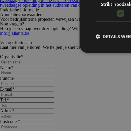
tweedaagse opleiding in TISAX - Assessment met VDA ISA
- ID 510
Strikt noodzak
tweedaagse opleiding in het auditeren van de Core Tools
- ID 417
Praktische informatie
Annulatievoorwaarden
Voor bedrijfsinterne projecten verwijzen we naar de
algemene voorwaa
Nog vragen?
Heb je een vraag over deze opleiding? Wij helpen je graag verder! Nee
info@allanta.be
DETAILS WE
Vraag offerte aan
Laat hier van je horen. We helpen je snel verder.
Organisatie
*
Naam
*
Strikt noodzakelijke
Functie
accountbeheer. De we
E-mail
*
Naam
Tel.
*
XSRF-TOKEN
Adres
*
CookieScriptConse
Postcode
*