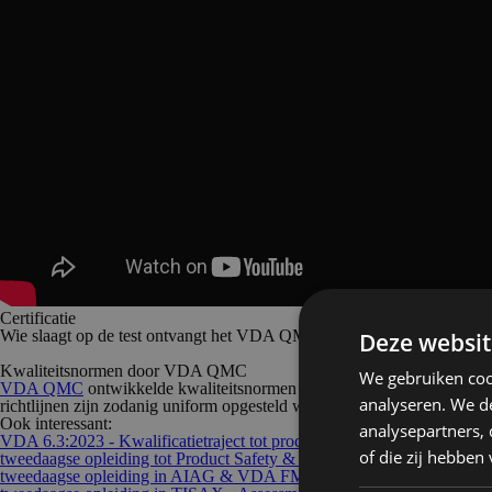
Certificatie
Wie slaagt op de test ontvangt het VDA QMC-kwalificatiecertificaat.
Deze websit
Kwaliteitsnormen door VDA QMC
We gebruiken coo
VDA QMC
ontwikkelde kwaliteitsnormen voor de Duitse auto-industr
analyseren. We de
richtlijnen zijn zodanig uniform opgesteld waardoor ze gelden voor auto
Ook interessant:
analysepartners,
VDA 6.3:2023 - Kwalificatietraject tot procesauditor
- ID 381
of die zij hebbe
tweedaagse opleiding tot Product Safety & Conformity Representative
tweedaagse opleiding in AIAG & VDA FMEA
(VDA QMC ID 442)