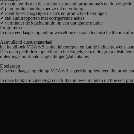
✔ maak kennis met de structuur van auditprogramma's en de volgorde 
✔ plan productaudits, voer ze uit en volg op
✔ identificeer mogelijke risico's en productverbeteringen
✔ stel auditrapporten met corrigerende acties
✔ verminder de klachtenratio op een duurzame manier
Programma
In deze eendaagse opleiding wisselt onze coach technische theorie af
Aanvullend cursusmateriaal
het handboek VDA 6.5 is niet inbegrepen en kan je indien gewenst aa
De coach geeft deze opleiding in het Engels, tenzij de groep uitsluitend
opleidingscoördinator: opleidingen@allanta.be.
Doelgroep
Deze eendaagse opleiding VDA 6.5 is gericht op iedereen die productaud
In deze hapklare video legt coach Ilya in twee minuten uit hoe een pr