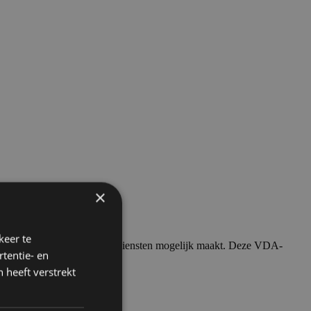
×
keer te
men, processen, producten en diensten mogelijk maakt. Deze VDA-
tentie- en
 heeft verstrekt