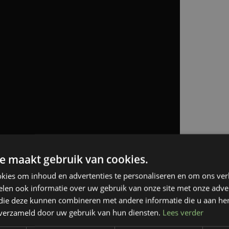
e maakt gebruik van cookies.
kies om inhoud en advertenties te personaliseren en om ons ver
ie die een ​​vergelijkbare beoordeling van kwaliteitsmanagementsyste
len ook informatie over uw gebruik van onze site met onze adver
fabrikanten, hun leveranciers tot bijbehorende serviceorganisaties.
 die deze kunnen combineren met andere informatie die u aan hen
n verzameld door uw gebruik van hun diensten.
Lees verder
- ID 503