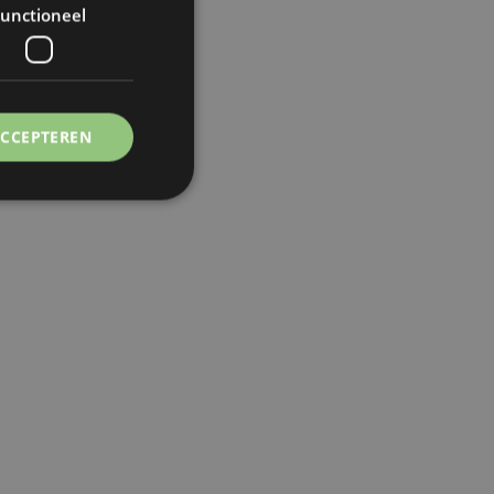
unctioneel
ACCEPTEREN
elding en
iliging te helpen
t Forgery-
kie-Script.com-
oekers te
-Script.com is