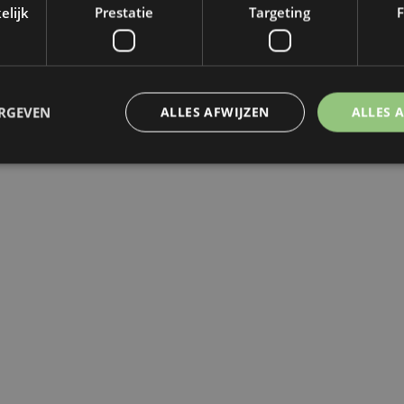
elijk
Prestatie
Targeting
F
rden
en de voorwaarden in de aangeboden offerte.
m gerust contact op met ons.
ERGEVEN
ALLES AFWIJZEN
ALLES 
Strikt noodzakelijk
Prestatie
Targeting
Functioneel
 cookies maken de kernfunctionaliteiten van de website mogelijk, zoals gebruikersaanm
bsite kan niet goed worden gebruikt zonder de strikt noodzakelijke cookies.
Aanbieder
/
Vervaldatum
Omschrijving
Domein
allanta.be
2 uur
Deze cookie is geschreven om de sitebeve
bij het voorkomen van Cross-Site Reques
aanvallen.
nt
1 maand
Deze cookie wordt gebruikt door de Coo
CookieScript
service om de cookievoorkeuren van bez
allanta.be
onthouden. De cookie-banner van Cookie