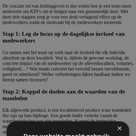
De cruciale rol van leidinggeven is dus weten hoe je een team moet
motiveren om KPI’s om te buigen naar een gezamenlijk doel. Met
deze drie stappen zorg je voor een druk-verlagend effect op de
medewerkers zodat de motivatie bij de medewerkers toeneemt.
Stap 1: Leg de focus op de dagelijkse invloed van
medewerkers
Ga samen met het team op zoek naar de invloed die elk individu
uitoefent op deze kwaliteit. Wat is, tijdens de gewone werkdag, de
concrete impact van de medewerker op de afleverkwaliteit, volumes,
veiligheid…? Wat maakt concreet het verschil tussen onvoldoende,
goed en uitstekend? Welke verbeteringen lijken haalbaar indien we
hierop samen focussen?
Stap 2: Koppel de doelen aan de waarden van de
teamleden
Elk afgewerkt product, is een kwaliteitsvol product waar teamleden
fier zijn op hun bijdrage. Een goede leider vertrekt vanuit de
waardenbeleving van zijn teamleden. Koppel de intrinsieke
×
motivatie van medewerkers aan doelen en ze worden sneller
omarmd.