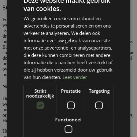
Deze website maakt gebruik
van cookies.
Stap 3: Verminder frustratie door slechte kwaliteit
We gebruiken cookies om inhoud en
Fouten en waste in de productieproces zorgen voor frustraties bij
werknemers. Al gauw wordt er met de vinger gewezen naar de
advertenties te personaliseren en om ons
teamleden onderling. Een lak aan verantwoordelijkheidsgevoel
verkeer te analyseren. We delen ook
draagt dus rechtstreeks bij aan slechte kwaliteit. Gelukkig is het
informatie over uw gebruik van onze site
omgekeerde bereiken makkelijk haalbaar doormiddel van motivatie.
Een trotse medewerker zal meer waarde doorgeven aan zijn/haar
met onze advertentie- en analysepartners,
collega in het productieproces die vervolgens ook gemotiveerder aan
die deze kunnen combineren met andere
de slag gaat om een eigen bijdrage te leveren naar een kwaliteitsvol
informatie die u aan hen heeft verstrekt of
product. Teamleaders die opgenoemde stappen correct
overbrengen, creëren een cultuur met gezamenlijke doelen. waarin
die zij hebben verzameld door uw gebruik
prestaties, motivatie en welzijn hand in hand gaan.
van hun diensten.
Lees verder
Nieuwe uitdagingen voor een duurzame samenwerking
Strikt
Prestatie
Targeting
noodzakelijk
De coaches van Allanta merken meer en meer uitdagingen op de
werkvloer die los staan van bijvoorbeeld kwaliteitssystemen en
normopleidingen. Naast duurzaam ondernemen
,
hechten
organisaties veel aandacht aan kwaliteit en welzijn van werknemers.
Functioneel
Het belang van softskills wordt nog steeds te vaak onderschat.
Hulp nodig bij deze stappen? Of zoek je meer technieken en tips
hoe je met leiderschap specifiek gewenst gedrag in een team of een