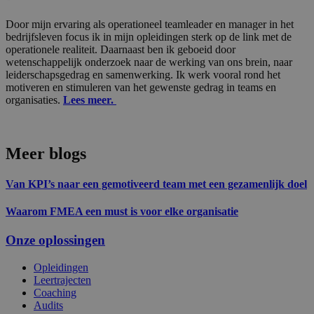
g
si
Door mijn ervaring als operationeel teamleader en manager in het
he
v
bedrijfsleven focus ik in mijn opleidingen sterk op de link met de
Cr
operationele realiteit. Daarnaast ben ik geboeid door
Re
wetenschappelijk onderzoek naar de werking van ons brein, naar
aa
leiderschapsgedrag en samenwerking. Ik werk vooral rond het
CookieScriptConsent
1 maand
De
CookieScript
motiveren en stimuleren van het gewenste gedrag in teams en
wo
allanta.be
organisaties.
Lees meer.
do
Sc
o
c
va
Meer blogs
o
co
va
Van KPI’s naar een gemotiveerd team met een gezamenlijk doel
Sc
Google Privacy Policy
no
co
Waarom FMEA een must is voor elke organisatie
VISITOR_PRIVACY_METADATA
6 maanden
De
YouTube
wo
.youtube.com
Onze oplossingen
o
t
de
Opleidingen
pr
Leertrajecten
v
in
Coaching
si
Audits
He