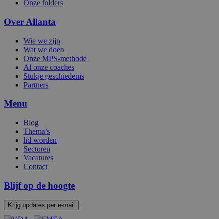
Onze folders
ge
t
de
Over Allanta
be
ve
pr
Wie we zijn
in
Wat we doen
z
Onze MPS-methode
v
Al onze coaches
w
ge
Stukje geschiedenis
t
Partners
se
__Secure-ROLLOUT_TOKEN
.youtube.com
6 maanden
Menu
_abck
1 jaar
De
Akamai
Blog
wo
Technologies
om
.list-
Thema’s
an
manage.com
lid worden
be
Sectoren
g
ve
Vacatures
w
Contact
ge
IT
Blijf op de hoogte
ee
ge
allanta_session
allanta.be
2 uur
Krijg updates per e-mail